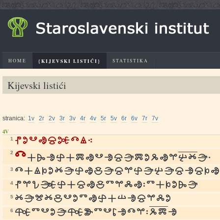
HOME
{KIJEVSKI LISTIĆI}
STATISTIKA
Kijevski listići
stranica:
1v
2r
2v
3r
3v
4r
4v
5r
5v
6r
6v
7r
7v
4V
1
p
o
v
ъ
s
ǫ
d
ê
⁖
2
d
a
z
ь
n
a
m
ъ
v
ь
s
e
m
o
g
ъ
ï
b
ž
e
.
3
d
a
ê
k
o
ž
e
n
ъ
i
e
s
ï
n
e
b
e
s
ь
s
k
ъ
4
p
ï
c
ë
n
a
s
ъ
i
t
ï
l
ъ
:
t
a
k
o
z
e
5
ž
e
î
ž
i
v
o
t
ъ
n
a
š
ь
s
ï
l
o
6
ö
t
v
o
e
ö
u
t
v
r
ь
d
ï
:
g
m
ь