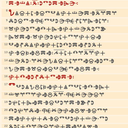
7
m
ь
š
ê
:
g
:
o
t
o
m
ь
z
e
⁖
8
c
ê
s
a
r
ь
s
t
v
ê
n
a
š
e
m
ь
g
ï
m
ï
9
l
o
s
t
ь
ö
t
v
o
e
ö
p
r
ï
z
ь
r
ï
:
10
î
n
e
o
t
ъ
d
a
z
ь
n
a
š
e
g
o
t
u
11
z
î
m
ъ
.
î
n
e
o
b
r
a
t
ï
n
a
s
ъ
12
v
ъ
p
l
ê
n
ъ
n
a
r
o
d
o
m
ъ
p
o
g
a
13
n
ь
s
k
ъ
i
m
ъ
:
h
a
r
a
d
ï
g
ï
n
a
14
š
e
g
o
.
ï
ž
e
c
ê
s
a
r
ï
t
ъ
s
ъ
o
t
ь
15
c
e
m
ь
î
s
ъ
s
v
ë
t
ъ
i
m
ь
⁖
16
n
a
d
ъ
o
p
l
a
t
ъ
m
ь
:
17
t
v
o
ê
c
i
r
k
ъ
n
a
ê
t
v
r
ь
d
ь
z
a
18
š
č
ï
t
ï
n
ъ
i
g
ï
.
ö
ž
e
e
s
ï
19
o
b
r
a
z
ъ
m
ь
s
v
o
ï
m
ь
u
p
o
20
d
o
b
ï
l
ъ
.
ö
ž
e
n
ъ
i
č
ь
s
t
ï
21
m
ъ
n
a
b
a
l
ь
s
t
v
o
n
a
š
e
.
t
o
22
g
o
r
a
d
ï
e
s
ï
n
a
m
ъ
v
ê
č
ь