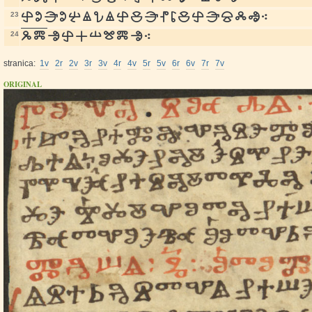
23
n
o
e
o
b
ê
c
ê
n
i
e
p
r
i
n
e
s
l
ъ
⁖
24
g
m
ь
n
a
š
î
m
ь
⁖
stranica:
1v
2r
2v
3r
3v
4r
4v
5r
5v
6r
6v
7r
7v
ORIGINAL